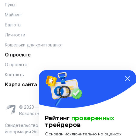
Пулы
Майнинг
Валюты
Личности
Кошельки для криптовалют
О проекте
О проекте
Контакты
Карта сайта
© 2023 — Coinmania
Возрастное ограничение 16+
Рейтинг
проверенных
трейдеров
Свидетельство о регистрации средства массовой
информации Эл № ФС 77-74908 от «25» января 2019 г.
Основан исключительно на оценках