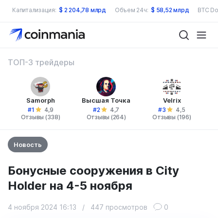
Капитализация:
$
2 204,78 млрд
Объем 24ч:
$
58,52 млрд
BTC Do
ТОП-3 трейдеры
Samorph
Высшая Точка
Velrix
#1
#2
#3
4,9
4,7
4,5
Отзывы (338)
Отзывы (264)
Отзывы (196)
Новость
Бонусные сооружения в City
Holder на 4-5 ноября
4 ноября 2024 16:13
/
447 просмотров
0