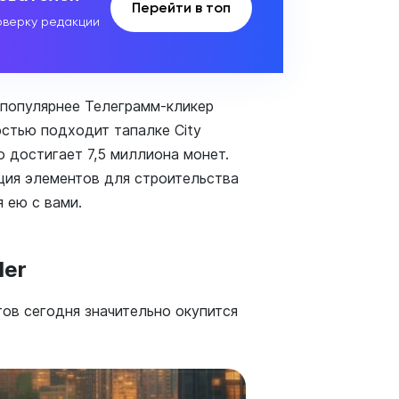
Перейти в топ
верку редакции
 популярнее Телеграмм-кликер
стью подходит тапалке City
bo достигает 7,5 миллиона монет.
ция элементов для строительства
 ею с вами.
der
тов сегодня значительно окупится