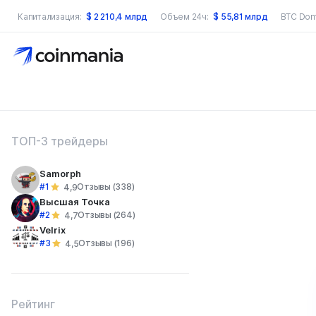
Капитализация:
$
2 210,4 млрд
Объем 24ч:
$
55,81 млрд
BTC Dom
оиск по сайту
ТОП-3 трейдеры
Samorph
#1
Отзывы (338)
4,9
Высшая Точка
#2
Отзывы (264)
4,7
Velrix
#3
Отзывы (196)
4,5
Рейтинг