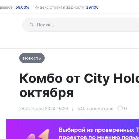
inance:
59,03%
Индекс страха и жадности
29/100
Новость
Комбо от City Hol
октября
28 октября 2024 16:26
/
540 просмотров
0
Выбирай из проверенных 
проектов по мнению поль