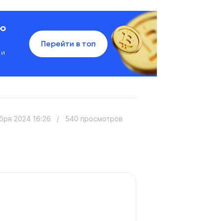
ию
Перейти в топ
 и
бря 2024 16:26
/
540 просмотров