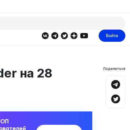
Войти
der на 28
Поделиться
ТОП
зователей