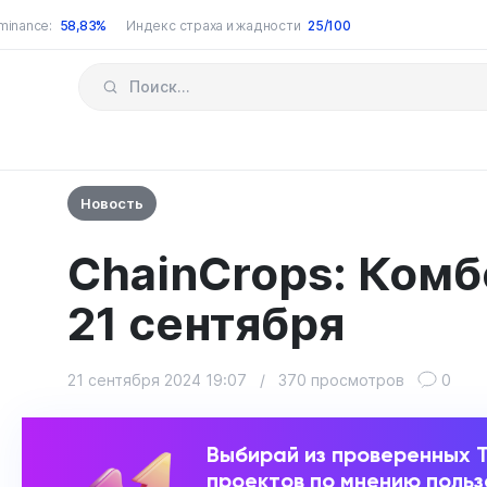
minance:
58,83%
Индекс страха и жадности
25/100
Новость
ChainCrops: Комб
21 сентября
21 сентября 2024 19:07
/
370 просмотров
0
Выбирай из проверенных 
проектов по мнению поль