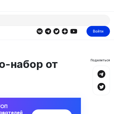
Войти
о-набор от
Поделиться
ТОП
зователей