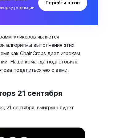
Перейти в топ
верку редакции
рамм-кликеров является
лок алгоритмы выполнения этих
емя как ChainCrops дает игрокам
илий. Наша команда подготовила
това поделиться ею с вами.
rops 21 сентября
я, 21 сентября, выигрыш будет