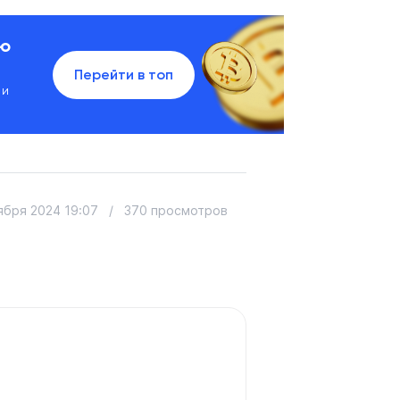
ию
Перейти в топ
 и
ября 2024 19:07
/
370 просмотров