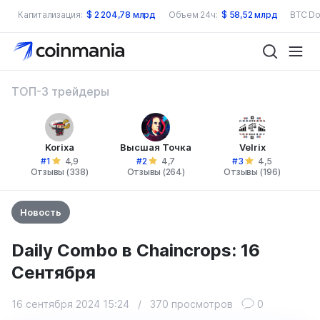
Капитализация:
$
2 204,78 млрд
Объем 24ч:
$
58,52 млрд
BTC Do
ТОП-3 трейдеры
Korixa
Высшая Точка
Velrix
#1
#2
#3
4,9
4,7
4,5
Отзывы (338)
Отзывы (264)
Отзывы (196)
Новость
Daily Combo в Chaincrops: 16
Сентября
16 сентября 2024 15:24
/
370 просмотров
0