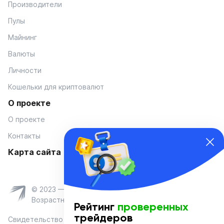
Производители
Пулы
Майнинг
Валюты
Личности
Кошельки для криптовалют
О проекте
О проекте
Контакты
Карта сайта
© 2023 — Coinmania
Возрастное ограничение 16+
Рейтинг
проверенных
трейдеров
Свидетельство о регистрации средства массовой