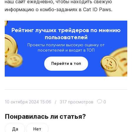
наш сайт ежедневно, чтобы находить свежую
информацию о комбо-заданиях в Cat ID Paws.
Рейтинг лучших трейдеров по мнению
пользователей
Проекты получили высокую оценку от
посетителей и входят в ТОП
Перейти в топ
10 октября 2024 15:06
/
317 просмотров
0
Понравилась ли статья?
Да
Нет