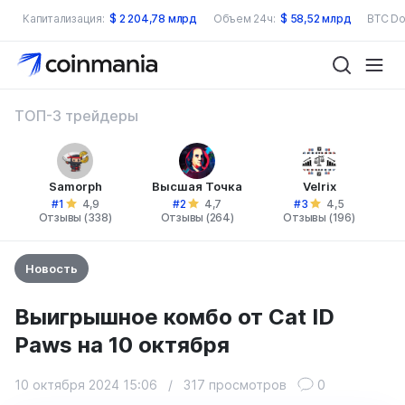
Капитализация:
$
2 204,78 млрд
Объем 24ч:
$
58,52 млрд
BTC Do
ТОП-3 трейдеры
Samorph
Высшая Точка
Velrix
#1
#2
#3
4,9
4,7
4,5
Отзывы (338)
Отзывы (264)
Отзывы (196)
Новость
Выигрышное комбо от Cat ID
Paws на 10 октября
10 октября 2024 15:06
/
317 просмотров
0