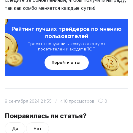
Следите за обновлениями, чтобы получить награду,
так как комбо меняется каждые сутки!
Рейтинг лучших трейдеров по мнению
пользователей
Проекты получили высокую оценку от
посетителей и входят в ТОП
Перейти в топ
9 сентября 2024 21:55
/
410 просмотров
0
Понравилась ли статья?
Да
Нет