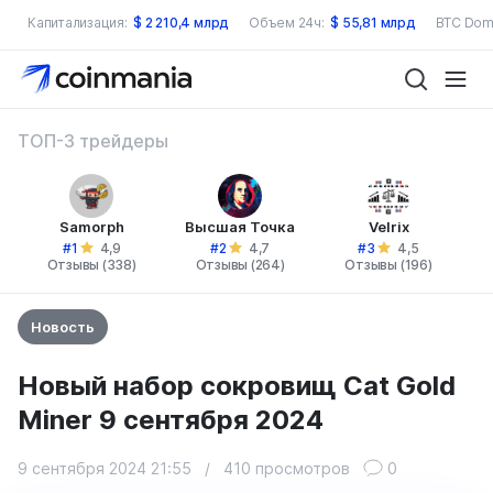
Капитализация:
$
2 210,4 млрд
Объем 24ч:
$
55,81 млрд
BTC Dom
ТОП-3 трейдеры
Samorph
Высшая Точка
Velrix
#1
#2
#3
4,9
4,7
4,5
Отзывы (338)
Отзывы (264)
Отзывы (196)
Новость
Новый набор сокровищ Cat Gold
Miner 9 сентября 2024
9 сентября 2024 21:55
/
410 просмотров
0