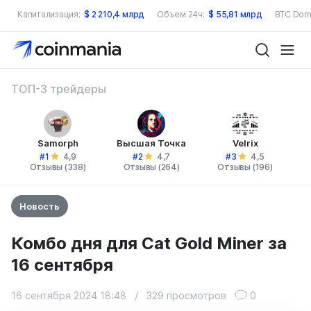
Капитализация:
$
2 210,4 млрд
Объем 24ч:
$
55,81 млрд
BTC Dom
ТОП-3 трейдеры
Samorph
Высшая Точка
Velrix
#1
#2
#3
4,9
4,7
4,5
Отзывы (338)
Отзывы (264)
Отзывы (196)
Новость
Комбо дня для Cat Gold Miner за
16 сентября
16 сентября 2024 18:48
/
329 просмотров
0