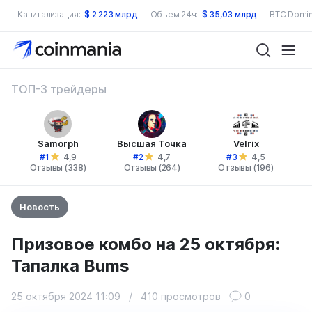
Капитализация:
$
2 223 млрд
Объем 24ч:
$
35,03 млрд
BTC Domin
ТОП-3 трейдеры
Samorph
Высшая Точка
Velrix
#1
#2
#3
4,9
4,7
4,5
Отзывы (338)
Отзывы (264)
Отзывы (196)
Новость
Призовое комбо на 25 октября:
Тапалка Bums
25 октября 2024 11:09
/
410 просмотров
0