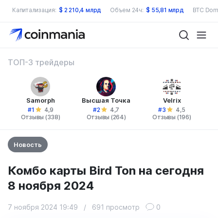
Капитализация:
$
2 210,4 млрд
Объем 24ч:
$
55,81 млрд
BTC Dom
ТОП-3 трейдеры
Samorph
Высшая Точка
Velrix
#1
#2
#3
4,9
4,7
4,5
Отзывы (338)
Отзывы (264)
Отзывы (196)
Новость
Комбо карты Bird Ton на сегодня
8 ноября 2024
7 ноября 2024 19:49
/
691 просмотр
0