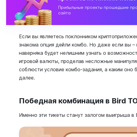
Прибыльные проекты прошедшие про
сайта
Если вы являетесь поклонником криптоприложен
знакома опция дейли комбо. Но даже если вы – 
наверняка будет нелишним узнать о возможност
игровой валюты, проделав несложные манипуляц
соблюсти условие комбо-задания, а каким оно 
далее.
Победная комбинация в Bird T
Именно эти тикеты станут залогом выигрыша в B