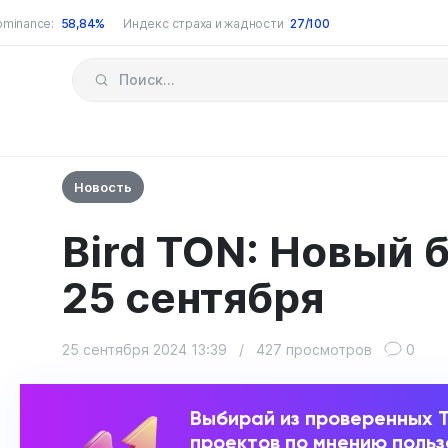
ominance:
58,84%
Индекс страха и жадности
27/100
Новость
Bird TON: Новый б
25 сентября
25 сентября 2024 13:39
/
427 просмотров
0
Выбирай из проверенных 
проектов по мнению поль