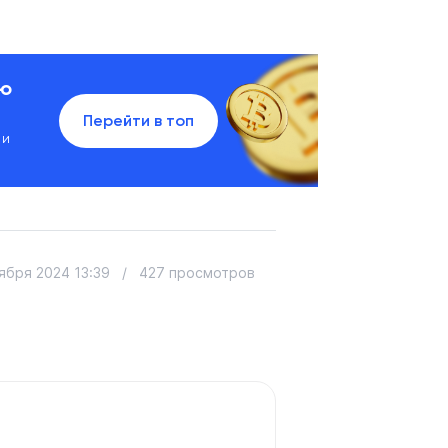
ию
Перейти в топ
 и
ября 2024 13:39
/
427 просмотров