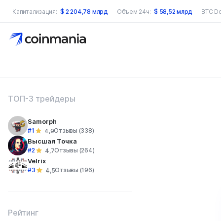
Капитализация:
$
2 204,78 млрд
Объем 24ч:
$
58,52 млрд
BTC D
оиск по сайту
ТОП-3 трейдеры
Samorph
#1
Отзывы (338)
4,9
Высшая Точка
#2
Отзывы (264)
4,7
Velrix
#3
Отзывы (196)
4,5
Рейтинг