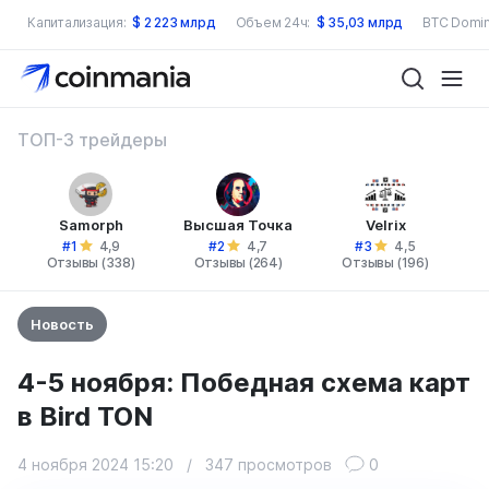
Капитализация:
$
2 223 млрд
Объем 24ч:
$
35,03 млрд
BTC Domin
ТОП-3 трейдеры
Samorph
Высшая Точка
Velrix
#1
#2
#3
4,9
4,7
4,5
Отзывы (338)
Отзывы (264)
Отзывы (196)
Новость
4-5 ноября: Победная схема карт
в Bird TON
4 ноября 2024 15:20
/
347 просмотров
0