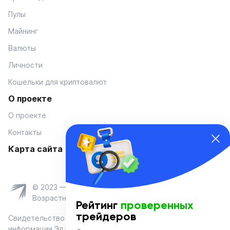
Пулы
Майнинг
Валюты
Личности
Кошельки для криптовалют
О проекте
О проекте
Контакты
Карта сайта
© 2023 — Coinmania
Возрастное ограничение 16+
Рейтинг
проверенных
трейдеров
Свидетельство о регистрации средства массовой
информации Эл № ФС 77-74908 от «25» января 2019 г.