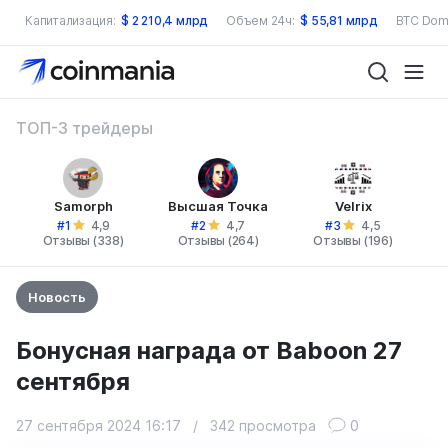
Капитализация:
$
2 210,4 млрд
Объем 24ч:
$
55,81 млрд
BTC Dom
ТОП-3 трейдеры
Samorph
Высшая Точка
Velrix
#1
#2
#3
4,9
4,7
4,5
Отзывы (338)
Отзывы (264)
Отзывы (196)
Новость
Бонусная награда от Baboon 27
сентября
27 сентября 2024 16:17
/
342 просмотра
0