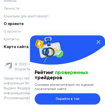
Валюты
Личности
Кошельки для криптовалют
О проекте
О проекте
Контакты
Карта сайта
© 2023 — Coinmania
Возрастное ограничение 16+
Рейтинг
проверенных
трейдеров
Свидетельство о регистрации средства массовой
информации Эл № ФС 77-74908 от «25» января 2019 г.
Основан исключительно на оценках
Выдано Федеральной службой по надзору в сфере связи,
посетителей сайта
информационных технологий и массовых коммуникаций
(Роскомнадзор)
Перейти в топ