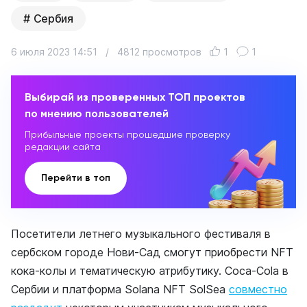
Сербия
6 июля 2023 14:51
/
4812 просмотров
1
1
Выбирай из проверенных ТОП проектов
по мнению пользователей
Прибыльные проекты прошедшие проверку
редакции сайта
Перейти в топ
Посетители летнего музыкального фестиваля в
сербском городе Нови-Сад смогут приобрести NFT
кока-колы и тематическую атрибутику. Coca-Cola в
Сербии и платформа Solana NFT SolSea
совместно