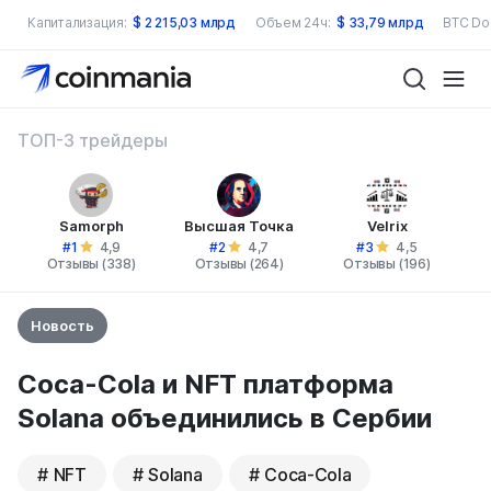
Капитализация:
$
2 215,03 млрд
Объем 24ч:
$
33,79 млрд
BTC Do
ТОП-3 трейдеры
Samorph
Высшая Точка
Velrix
#1
#2
#3
4,9
4,7
4,5
Отзывы (338)
Отзывы (264)
Отзывы (196)
Новость
Coca-Cola и NFT платформа
Solana объединились в Сербии
NFT
Solana
Coca-Cola