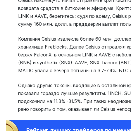
Celsius наконец-то начал отправлять криптовал
возврата средств в биткоине и эфириуме. Крип
LINK и AAVE, берегитесь: судя по всему, Celsiu
сумму 160 млн. долл. в преддверии выплат пол
Компания Celsius извлекла более 60 млн. долла
хранилища Fireblocks. Далее Celsius отправлял
биржу FalconX, в основном LINK и AAVE с небол
(BNB) и synthetix (SNX). AAVE, SNX, bancor (BNT)
MATIC упали с вечера пятницы на 3.7-7.4%. BTC 
Однако другие токены, входящие в остальной кр
показали гораздо лучшие результаты. 1INCH, S
подскочили на 11.3% -31.5%. При таких неоднозн
рано говорить о том, оказывает ли Celsius непо
Рейтинг лучших трейдеров по мнен