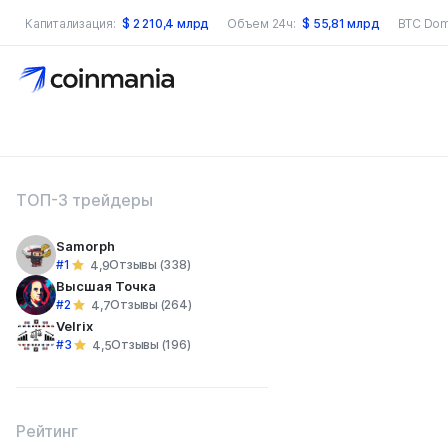
Капитализация:
$
2 210,4 млрд
Объем 24ч:
$
55,81 млрд
BTC Dom
оиск по сайту
ТОП-3 трейдеры
Samorph
#1
Отзывы (338)
4,9
Высшая Точка
#2
Отзывы (264)
4,7
Velrix
#3
Отзывы (196)
4,5
Рейтинг