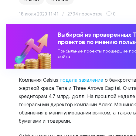
18 июля 2023 11:41
/
2794 просмотра
0
Выбирай из проверенных 
проектов по мнению поль
Прибыльные проекты прошедшие про
сайта
Компания Celsius
подала заявление
о банкротств
жертвой краха Terra и Three Arrows Capital. Счит
кредиторам 4.7 млрд. долл. На прошлой неделе
генеральный директор компании Алекс Машинск
обвинения в манипулировании рынком, а также 
бумагами и товарами.