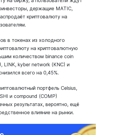
юту на биржу, а пользователи ждут
тоинвесторы, держащие MATIC,
s распродаёт криптовалюту на
ьзователям.
ров в токенах из холодного
 криптовалюту на криптовалютную
ьшим количеством binance coin
, LINK, kyber network (KNC) и
снизился всего на 0,45%.
иптовалютный портфель Celsius,
USHI и compound (COMP)
ачных результатах, вероятно, ещё
средственное влияние на рынки.
ию