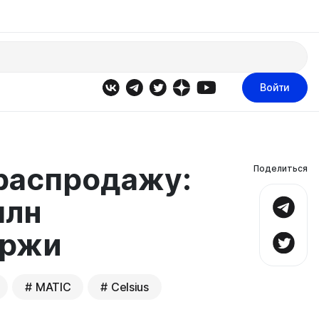
Войти
 распродажу:
Поделиться
млн
иржи
MATIC
Celsius