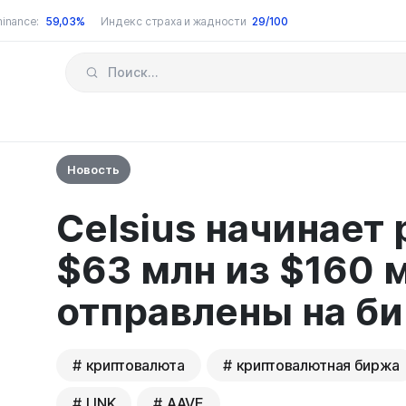
inance:
59,03%
Индекс страха и жадности
29/100
Новость
Celsius начинает
$63 млн из $160 
отправлены на б
криптовалюта
криптовалютная биржа
LINK
AAVE