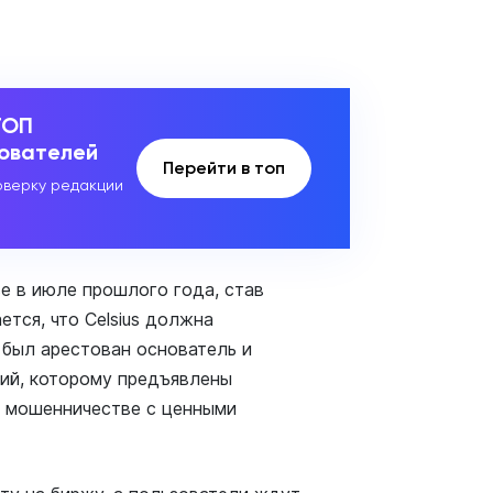
ТОП
зователей
Перейти в топ
верку редакции
е в июле прошлого года, став
ается, что Celsius должна
 был арестован основатель и
ий, которому предъявлены
в мошенничестве с ценными