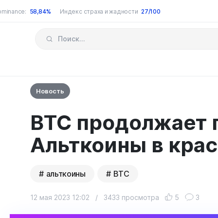
ominance:
58,84%
Индекс страха и жадности
27/100
Новость
BTC продолжает 
Альткоины в крас
альткоины
BTC
12 мая 2023 12:02
/
3433 просмотра
5
3