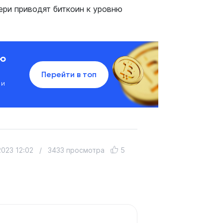
ри приводят биткоин к уровню
ию
Перейти в топ
 и
2023 12:02
/
3433 просмотра
5