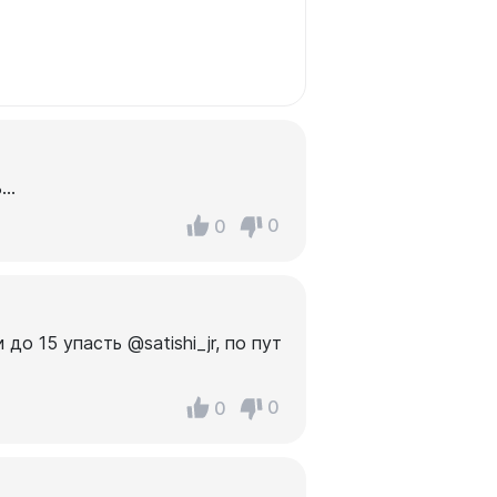
ь…
0
0
 до 15 упасть @satishi_jr, по пут
0
0