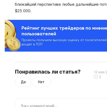
ближайшей перспективе любые дальнейшие поте
$25 000.
Рейтинг лучших трейдеров по мнен
пользователей
Проекты получили высокую оценку от посетителей
входят в ТОП
Понравилась ли статья?
12 мая 
3
Да
Нет
Ваш комментарий...