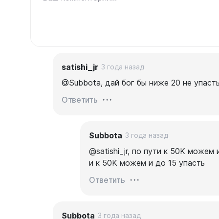
satishi_jr
3 года назад
@Subbota, дай бог бы ниже 20 не упаст
Ответить
Subbota
3 года назад
@satishi_jr, по пути к 50K можем и
и к 50K можем и до 15 упасть
Ответить
Subbota
3 года назад