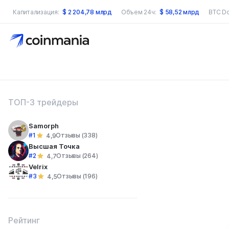
Капитализация:
$
2 204,78 млрд
Объем 24ч:
$
58,52 млрд
BTC D
оиск по сайту
ТОП-3 трейдеры
Samorph
#1
Отзывы (338)
4,9
Высшая Точка
#2
Отзывы (264)
4,7
Velrix
#3
Отзывы (196)
4,5
Рейтинг