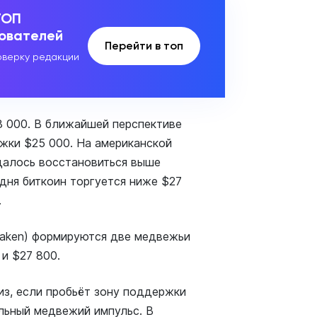
ТОП
зователей
Перейти в топ
верку редакции
 000. В ближайшей перспективе
жки $25 000. На американской
удалось восстановиться выше
дня биткоин торгуется ниже $27
.
raken) формируются две медвежьи
и $27 800.
з, если пробьёт зону поддержки
льный медвежий импульс. В