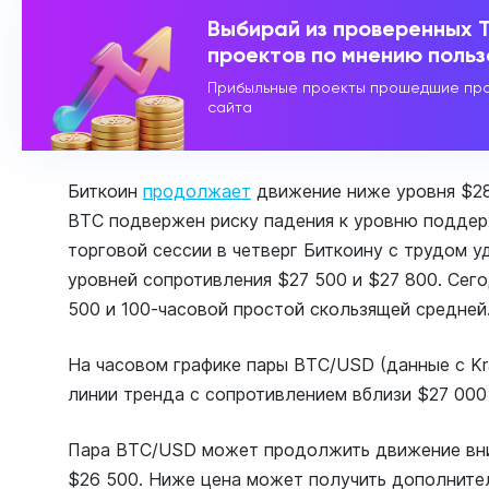
Выбирай из проверенных 
проектов по мнению поль
Прибыльные проекты прошедшие про
сайта
Биткоин
продолжает
движение ниже уровня $28
BTC подвержен риску падения к уровню поддер
торговой сессии в четверг Биткоину с трудом 
уровней сопротивления $27 500 и $27 800. Сего
500 и 100-часовой простой скользящей средней
На часовом графике пары BTC/USD (данные с K
линии тренда с сопротивлением вблизи $27 000 
Пара BTC/USD может продолжить движение вни
$26 500. Ниже цена может получить дополните