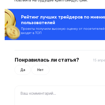
повлиять на будущее криптоиндустрии.
Рейтинг лучших трейдеров по мнен
пользователей
Проекты получили высокую оценку от посетителей
входят в ТОП
Понравилась ли статья?
15 апр
Да
Нет
Ваш комментарий...