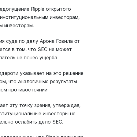
едопущение Ripple открытого
 институциональным инвесторам,
м инвесторам.
ия суда по делу Арона Говила от
ется в том, что SEC не может
патель не понес ущерба.
лдероти указывает на это решение
ом, что аналогичные результаты
ном противостоянии.
т эту точку зрения, утверждая,
институциональные инвесторы не
ельно ослабить дело SEC.