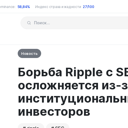
ominance:
58,84%
Индекс страха и жадности
27/100
Новость
Борьба Ripple с S
осложняется из-з
институциональ
инвесторов