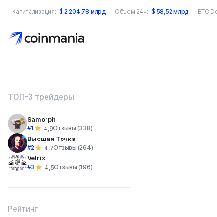
Капитализация:
$
2 204,78 млрд
Объем 24ч:
$
58,52 млрд
BTC D
оиск по сайту
ТОП-3 трейдеры
Samorph
#1
Отзывы (338)
4,9
Высшая Точка
#2
Отзывы (264)
4,7
Velrix
#3
Отзывы (196)
4,5
Рейтинг