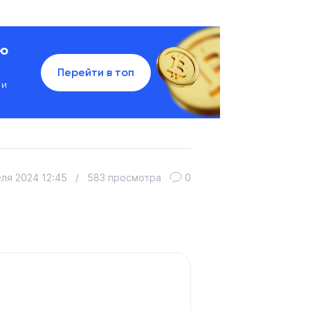
ию
Перейти в топ
 и
еля 2024 12:45
/
583 просмотра
0