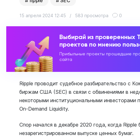
ripple
SEC
15 апреля 2024 12:45
/
583 просмотра
0
Выбирай из проверенных 
проектов по мнению поль
Прибыльные проекты прошедшие про
сайта
Ripple проводит судебное разбирательство с К
биржам США (SEC) в связи с обвинениями в не
некоторыми институциональными инвесторами 
On-Demand Liquidity.
Спор начался в декабре 2020 года, когда Ripple
незарегистрированном выпуске ценных бумаг.