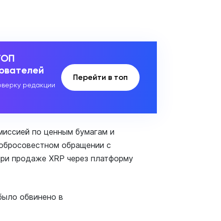
ТОП
зователей
Перейти в топ
верку редакции
омиссией по ценным бумагам и
добросовестном обращении с
при продаже XRP через платформу
 было обвинено в