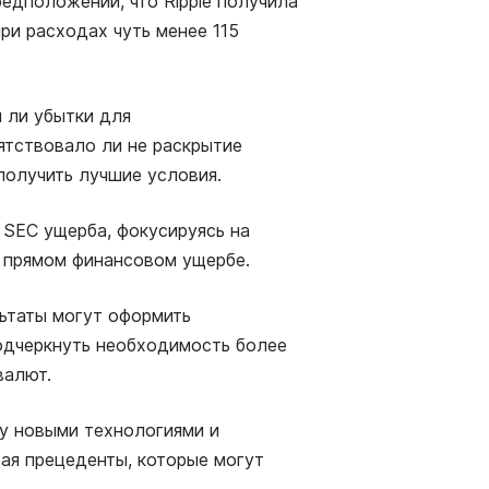
едположении, что Ripple получила
ри расходах чуть менее 115
и ли убытки для
ятствовало ли не раскрытие
получить лучшие условия.
 SEC ущерба, фокусируясь на
 прямом финансовом ущербе.
льтаты могут оформить
одчеркнуть необходимость более
валют.
у новыми технологиями и
ая прецеденты, которые могут