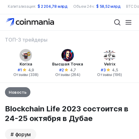
Капитализация:
$
2 204,78 млрд
Объем 24ч:
$
58,52 млрд
BTC Do
ТОП-3 трейдеры
Korixa
Высшая Точка
Velrix
#1
#2
#3
4,9
4,7
4,5
Отзывы (338)
Отзывы (264)
Отзывы (196)
Новость
Blockchain Life 2023 состоится в
24-25 октября в Дубае
форум