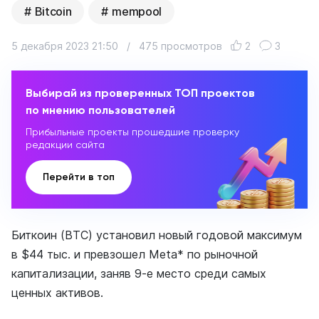
Bitcoin
mempool
5 декабря 2023 21:50
/
475 просмотров
2
3
Выбирай из проверенных ТОП проектов
по мнению пользователей
Прибыльные проекты прошедшие проверку
редакции сайта
Перейти в топ
Биткоин (BTC) установил новый годовой максимум
в $44 тыс. и превзошел Meta* по рыночной
капитализации, заняв 9-е место среди самых
ценных активов.