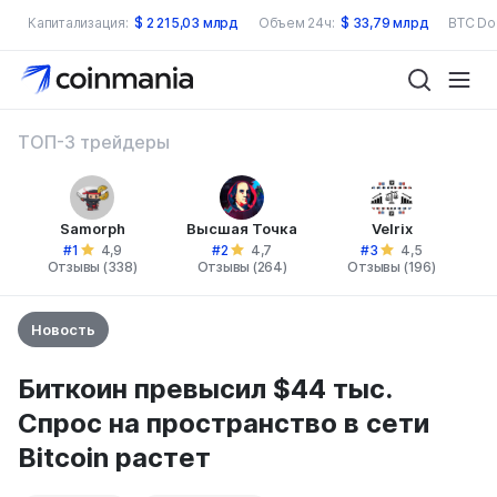
Капитализация:
$
2 215,03 млрд
Объем 24ч:
$
33,79 млрд
BTC Do
ТОП-3 трейдеры
Samorph
Высшая Точка
Velrix
#1
#2
#3
4,9
4,7
4,5
Отзывы (338)
Отзывы (264)
Отзывы (196)
Новость
Биткоин превысил $44 тыс.
Спрос на пространство в сети
Bitcoin растет