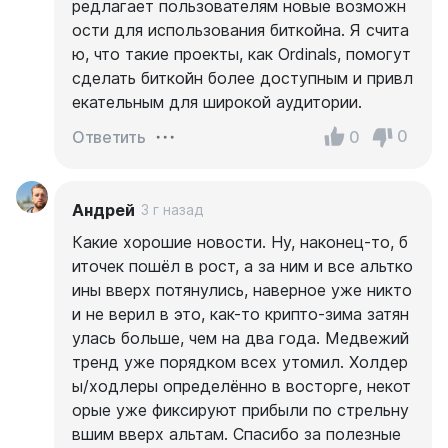
редлагает пользователям новые возможн
ости для использования биткойна. Я счита
ю, что такие проекты, как Ordinals, помогут
сделать биткойн более доступным и привл
екательным для широкой аудитории.
0
0
Ответить
Андрей
3 г назад
Какие хорошие новости. Ну, наконец-то, б
иточек пошёл в рост, а за ним и все альтко
ины вверх потянулись, наверное уже никто
и не верил в это, как-то крипто-зима затян
улась больше, чем на два года. Медвежий
тренд уже порядком всех утомил. Холдер
ы/ходлеры определённо в восторге, некот
орые уже фиксируют прибыли по стрельну
вшим вверх альтам. Спасибо за полезные