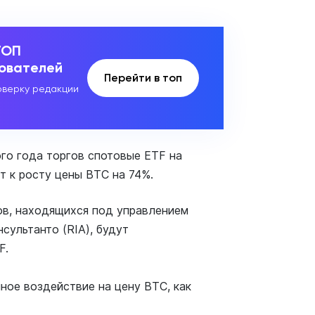
ТОП
зователей
Перейти в топ
верку редакции
вого года торгов спотовые ETF на
т к росту цены BTC на 74%.
вов, находящихся под управлением
сультанто (RIA), будут
F.
ное воздействие на цену BTC, как