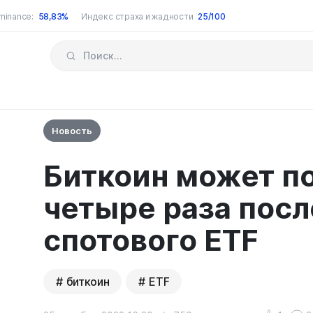
minance:
58,83%
Индекс страха и жадности
25/100
Новость
Биткоин может п
четыре раза посл
спотового ETF
биткоин
ETF