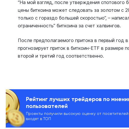
“На мой взгляд, после утверждения спотового 
цены биткоина может следовать за золотом с 2
только с гораздо большей скоростью”, – написа
ограниченность” биткоина за счет халвингов.
После предполагаемого притока в первый год в 
прогнозирует приток в биткоин-ETF в размере п
второй и третий год соответственно.
Рейтинг лучших трейдеров по мнен
пользователей
Проекты получили высокую оценку от посетителей
входят в ТОП