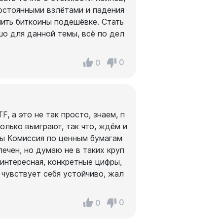
постоянными взлётами и падения
пить биткоины подешёвке. Стать
шо для данной темы, всё по дел
0
0
, а это не так просто, знаем, п
только выиграют, так что, ждём и
бы Комиссия по ценным бумагам
ечен, но думаю не в таких круп
 интересная, конкретные цифры,
 чувствует себя устойчиво, жал
0
0