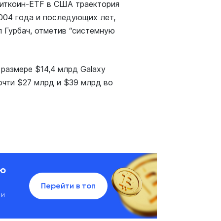
биткоин-ETF в США траектория
004 года и последующих лет,
л Гурбач, отметив “системную
размере $14,4 млрд Galaxy
очти $27 млрд и $39 млрд во
ию
Перейти в топ
 и