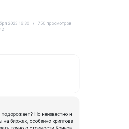
бря 2023 16:30
/
750 просмотров
2
ь подорожает? Но неизвестно н
ы на биржах, особенно криптова
зать точно о стоимости Коинов,