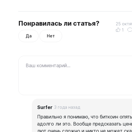
Понравилась ли статья?
25 октя
1
Да
Нет
Ваш комментарий...
Surfer
3 года назад
Правильно я понимаю, что биткоин опят
адолго ли это. Вообще предсказать цен
лют очень сложно и никто не может ска