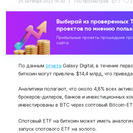
25 октября 2023 16:30
/
750 просмотров
1
2
Выбирай из проверенных 
проектов по мнению поль
Прибыльные проекты прошедшие про
сайта
По данным
отчета
Galaxy Digital, в течение пер
биткоин могут привлечь $14,4 млрд, что приведе
Аналитики полагают, что около 4,8% всех акти
брокеров-дилеров, банков и инвестиционных кон
инвестированы в BTC через соптовый Bitcoin-ET
Спотовый ETF на биткоин может иметь аналогич
запуск спотового ETF на золото.