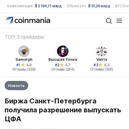
Капитализация:
$
2 196,71 млрд
Объем 24ч:
$
51,26 млрд
BTC Dom
ТОП-3 трейдеры
Samorph
Высшая Точка
Velrix
#1
#2
#3
4,9
4,7
4,5
Отзывы (338)
Отзывы (264)
Отзывы (196)
Новость
Биржа Санкт-Петербурга
получила разрешение выпускать
ЦФА