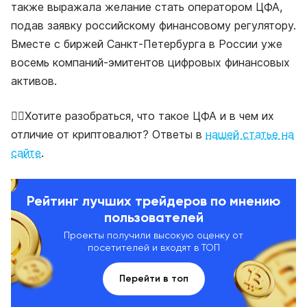
также выражала желание стать оператором ЦФА,
подав заявку российскому финансовому регулятору.
Вместе с биржей Санкт-Петербурга в России уже
восемь компаний-эмитентов цифровых финансовых
активов.
👉🏻Хотите разобраться, что такое ЦФА и в чем их
отличие от криптовалют? Ответы в
нашей статье на
сайте
.
Рейтинг лучших трейдеров по мнению
пользователей
Проекты получили высокую оценку от
посетителей и входят в ТОП
Перейти в топ