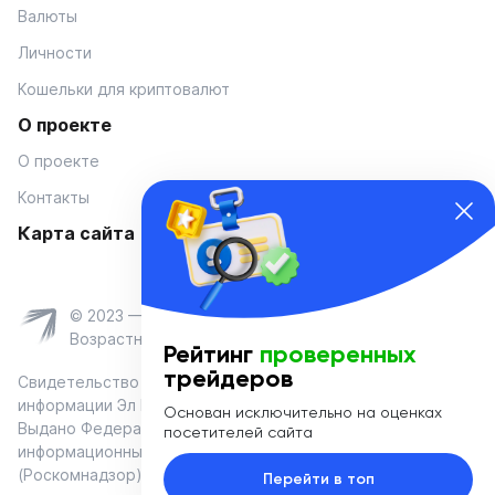
Валюты
Личности
Кошельки для криптовалют
О проекте
О проекте
Контакты
Карта сайта
© 2023 — Coinmania
Возрастное ограничение 16+
Рейтинг
проверенных
трейдеров
Свидетельство о регистрации средства массовой
информации Эл № ФС 77-74908 от «25» января 2019 г.
Основан исключительно на оценках
Выдано Федеральной службой по надзору в сфере связи,
посетителей сайта
информационных технологий и массовых коммуникаций
(Роскомнадзор)
Перейти в топ