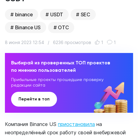
binance
USDT
SEC
Binance US
ОТС
8 июня 2023 12:54
/
6236 просмотров
1
1
Выбирай из проверенных ТОП проектов
по мнению пользователей
Прибыльные проекты прошедшие проверку
редакции сайта
Перейти в топ
Компания Binance US
приостановила
на
неопределённый срок работу своей внебиржевой