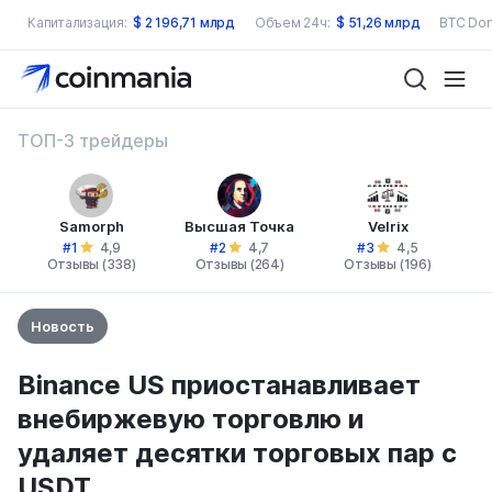
Капитализация:
$
2 196,71 млрд
Объем 24ч:
$
51,26 млрд
BTC Dom
ТОП-3 трейдеры
Samorph
Высшая Точка
Velrix
#1
#2
#3
4,9
4,7
4,5
Отзывы (338)
Отзывы (264)
Отзывы (196)
Новость
Binance US приостанавливает
внебиржевую торговлю и
удаляет десятки торговых пар с
USDT