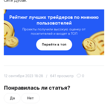
Сити Дубай.
Рейтинг лучших трейдеров по мнению
пользователей
Проекты получили высокую оценку от
посетителей и входят в ТОП
Перейти в топ
12 сентября 2023 18:28
/
641 просмотр
0
Понравилась ли статья?
Да
Нет