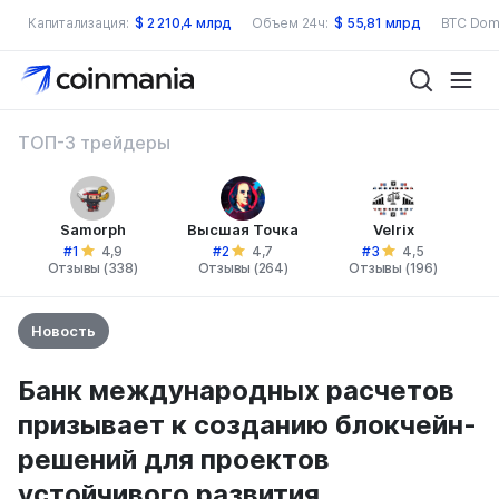
Капитализация:
$
2 210,4 млрд
Объем 24ч:
$
55,81 млрд
BTC Dom
ТОП-3 трейдеры
Samorph
Высшая Точка
Velrix
#1
#2
#3
4,9
4,7
4,5
Отзывы (338)
Отзывы (264)
Отзывы (196)
Новость
Банк международных расчетов
призывает к созданию блокчейн-
решений для проектов
устойчивого развития