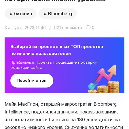
биткоин
Bloomberg
3 августа 2023 11:46
/
921 просмотр
0
Выбирай из проверенных ТОП проектов
по мнению пользователей
Прибыльные проекты прошедшие проверку
редакции сайта
Перейти в топ
Майк МакГлон, старший макростратег Bloomberg
Intelligence, поделился данными, показывающими,
что волатильность биткоина за 180 дней достигла
рекордно низкого уровня. Снижение волатильности