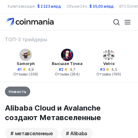
Капитализация:
$
2 223 млрд
Объем 24ч:
$
35,03 млрд
BTC Domin
ТОП-3 трейдеры
Samorph
Высшая Точка
Velrix
#1
#2
#3
4,9
4,7
4,5
Отзывы (338)
Отзывы (264)
Отзывы (196)
Новость
Alibaba Cloud и Avalanche
создают Метавселенные
метавселенные
Alibaba