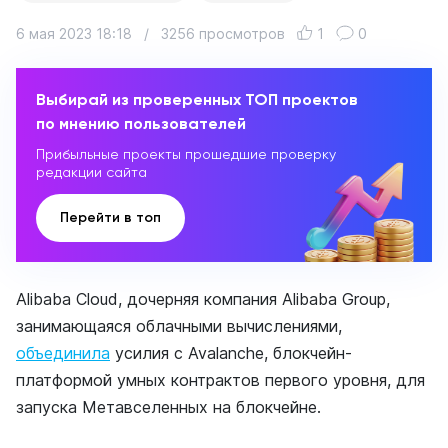
6 мая 2023 18:18
/
3256 просмотров
1
0
Выбирай из проверенных ТОП проектов
по мнению пользователей
Прибыльные проекты прошедшие проверку
редакции сайта
Перейти в топ
Alibaba Cloud, дочерняя компания Alibaba Group,
занимающаяся облачными вычислениями,
объединила
усилия с Avalanche, блокчейн-
платформой умных контрактов первого уровня, для
запуска Метавселенных на блокчейне.