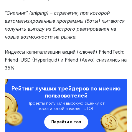
“Снипинг” (sniping) – стратегия, при которой
автоматизированные программы (боты) пытаются
получить выгоду из быстрого реагирования на
новые возможности на рынке.
Индексы капитализации акций (ключей) FriendTech:
Friend-USD (Hyperliquid) и Friend (Aevo) снизились на
35%
Рейтинг лучших трейдеров по мнению
пользователей
Проекты получили высокую оценку от
посетителей и входят в ТОП
Перейти в топ