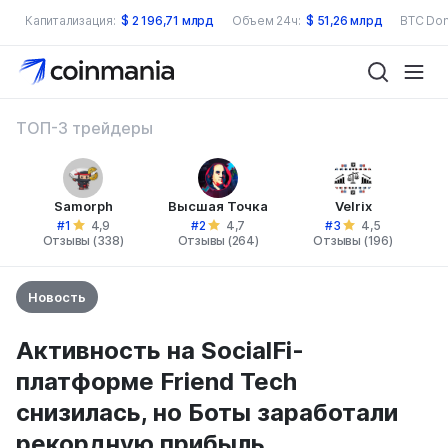
Капитализация:
$
2 196,71 млрд
Объем 24ч:
$
51,26 млрд
BTC Dom
ТОП-3 трейдеры
Samorph
Высшая Точка
Velrix
#1
#2
#3
4,9
4,7
4,5
Отзывы (338)
Отзывы (264)
Отзывы (196)
Новость
Активность на SocialFi-
платформе Friend Tech
снизилась, но Боты заработали
рекордную прибыль