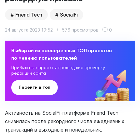
Friend Tech
SocialFi
24 августа 2023 19:52
/
576 просмотров
0
Выбирай из проверенных ТОП проектов
по мнению пользователей
Прибыльные проекты прошедшие проверку
редакции сайта
Перейти в топ
Активность на SocialFi-платформе Friend Tech
снизилась после рекордного числа ежедневных
транзакций в выходные и понедельник.