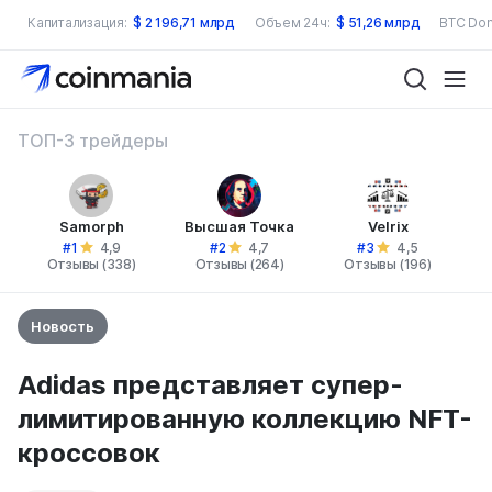
Капитализация:
$
2 196,71 млрд
Объем 24ч:
$
51,26 млрд
BTC Dom
ТОП-3 трейдеры
Samorph
Высшая Точка
Velrix
#1
#2
#3
4,9
4,7
4,5
Отзывы (338)
Отзывы (264)
Отзывы (196)
Новость
Adidas представляет супер-
лимитированную коллекцию NFT-
кроссовок