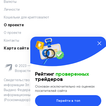
Валюты
Личности
Кошельки для криптовалют
О проекте
О проекте
Контакты
Карта сайта
© 2023 — Coinmania
Возрастное ограничение 16+
Рейтинг
проверенных
трейдеров
Свидетельство о регистрации средства массовой
информации Эл № ФС 77-74908 от «25» января 2019 г.
Основан исключительно на оценках
Выдано Федеральной службой по надзору в сфере связи,
посетителей сайта
информационных технологий и массовых коммуникаций
(Роскомнадзор)
Перейти в топ