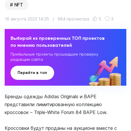
NFT
16 августа 2023 14:35
/
684 просмотра
5
3
Выбирай из проверенных ТОП проектов
по мнению пользователей
Прибыльные проекты прошедшие проверку
редакции сайта
Перейти в топ
Бренды одежды Adidas Originals и BAPE
представили лимитированную коллекцию
кроссовок – Triple-White Forum 84 BAPE Low.
Кроссовки будут проданы на аукционе вместе с