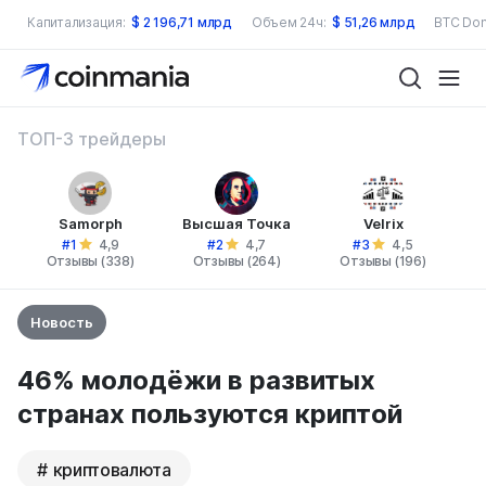
Капитализация:
$
2 196,71 млрд
Объем 24ч:
$
51,26 млрд
BTC Dom
ТОП-3 трейдеры
Samorph
Высшая Точка
Velrix
#1
#2
#3
4,9
4,7
4,5
Отзывы (338)
Отзывы (264)
Отзывы (196)
Новость
46% молодёжи в развитых
странах пользуются криптой
криптовалюта