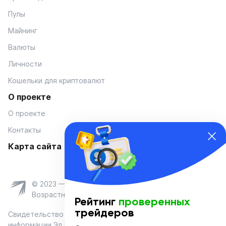
Пулы
Майнинг
Валюты
Личности
Кошельки для криптовалют
О проекте
О проекте
Контакты
Карта сайта
© 2023 — Coinmania
Возрастное ограничение 16+
Рейтинг
проверенных
трейдеров
Свидетельство о регистрации средства массовой
информации Эл № ФС 77-74908 от «25» января 2019 г.