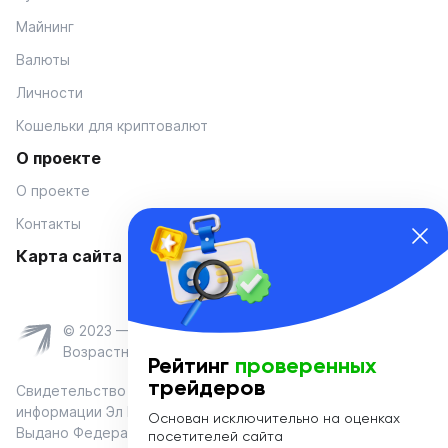
Майнинг
Валюты
Личности
Кошельки для криптовалют
О проекте
О проекте
Контакты
Карта сайта
© 2023 — Coinmania
Возрастное ограничение 16+
Рейтинг
проверенных
трейдеров
Свидетельство о регистрации средства массовой
информации Эл № ФС 77-74908 от «25» января 2019 г.
Основан исключительно на оценках
Выдано Федеральной службой по надзору в сфере связи,
посетителей сайта