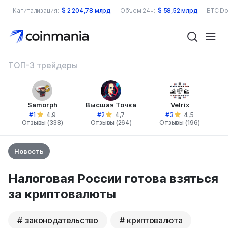
Капитализация:
$
2 204,78 млрд
Объем 24ч:
$
58,52 млрд
BTC Do
ТОП-3 трейдеры
Samorph
Высшая Точка
Velrix
#1
#2
#3
4,9
4,7
4,5
Отзывы (338)
Отзывы (264)
Отзывы (196)
Новость
Налоговая России готова взяться
за криптовалюты
законодательство
криптовалюта