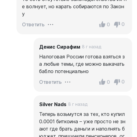
е волнует, но карать собираются по Закон
у
0
0
Ответить
Денис Сирафим
8 г назад
Налоговая России готова взяться з
а любые темы, где можно выкачать
бабло потенциально
0
0
Ответить
Silver Nads
8 г назад
Теперь возьмутся за тех, кто купил
0.0001 биткоина – уже просто не зн
ают где брать деньги и наполнять б
юджет, прищучили пенсионеров, ог