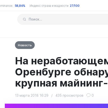
ominance:
58,84%
Индекс страха и жадности
27/100
Новость
На неработающем 
Оренбурге обнар
крупная майнинг
13 марта 2018 16:29
/
435 просмотров
0