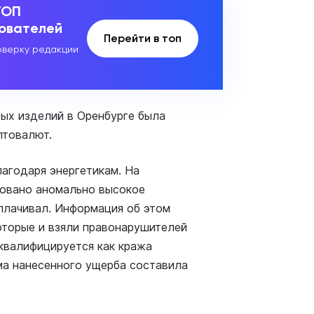
ТОП
зователей
Перейти в топ
верку редакции
ых изделий в Оренбурге была
птовалют.
агодаря энергетикам. На
ровано аномально высокое
оплачивал. Информация об этом
оторые и взяли правонарушителей
квалифицируется как кража
ма нанесенного ущерба составила