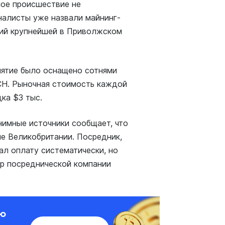
ное происшествие не
налисты уже назвали майнинг-
лий крупнейшей в Приволжском
иятие было оснащено сотнями
СН. Рыночная стоимость каждой
ка $3 тыс.
нимные источники сообщает, что
е Великобритании. Посредник,
л оплату систематически, но
ор посреднической компании
ию