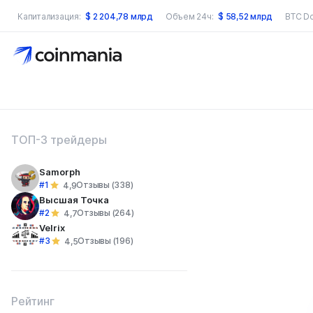
Капитализация:
$
2 204,78 млрд
Объем 24ч:
$
58,52 млрд
BTC D
оиск по сайту
ТОП-3 трейдеры
Samorph
#1
Отзывы (338)
4,9
Высшая Точка
#2
Отзывы (264)
4,7
Velrix
#3
Отзывы (196)
4,5
Рейтинг