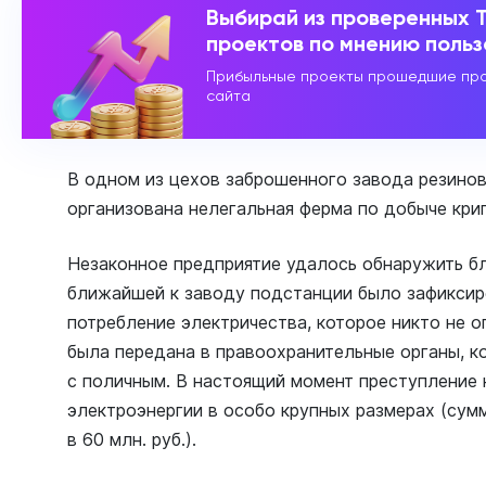
Выбирай из проверенных 
проектов по мнению поль
Прибыльные проекты прошедшие про
сайта
В одном из цехов заброшенного завода резинов
организована нелегальная ферма по добыче кри
Незаконное предприятие удалось обнаружить бл
ближайшей к заводу подстанции было зафикси
потребление электричества, которое никто не 
была передана в правоохранительные органы, к
с поличным. В настоящий момент преступление 
электроэнергии в особо крупных размерах (сум
в 60 млн. руб.).