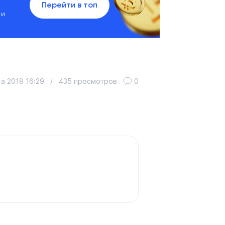
Перейти в топ
 и
та 2018 16:29
/
435 просмотров
0