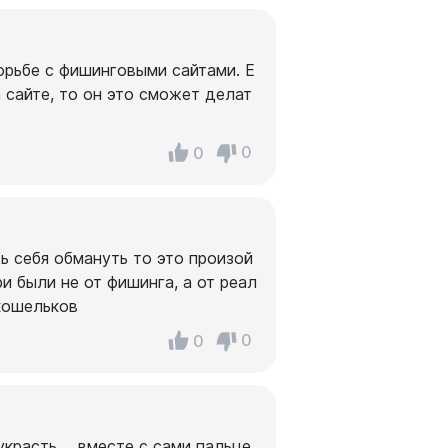
борьбе с фишинговыми сайтами. Е
 сайте, то он это сможет делат
0
0
ь себя обмануть то это произой
и были не от фишинга, а от реал
кошельков
0
0
украсть…. вместе с сами пальце