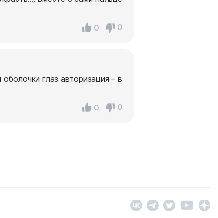
0
0
 оболочки глаз авторизация – в
0
0