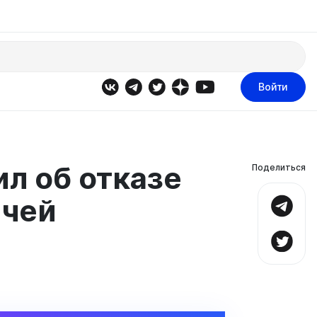
Войти
л об отказе
Поделиться
ючей