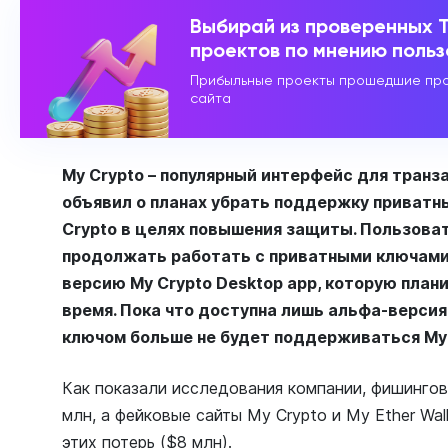
Выбирай из проверенных 
проектов по мнению поль
Прибыльные проекты прошедшие про
сайта
My Crypto – популярный интерфейс для транз
объявил о планах убрать поддержку приватн
Crypto в целях повышения защиты. Пользова
продолжать работать с приватными ключами,
версию My Crypto Desktop app, которую пла
время. Пока что доступна лишь альфа-версия
ключом больше не будет поддерживаться My 
Как показали исследования компании, фишингов
млн, а фейковые сайты My Crypto и My Ether Wa
этих потерь ($8 млн).