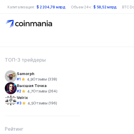
Капитализация:
$
2 204,78 млрд
Объем 24ч:
$
58,52 млрд
BTC D
оиск по сайту
ТОП-3 трейдеры
Samorph
#1
Отзывы (338)
4,9
Высшая Точка
#2
Отзывы (264)
4,7
Velrix
#3
Отзывы (196)
4,5
Рейтинг