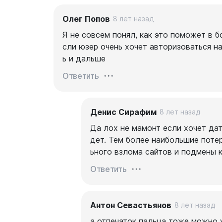
Олег Попов
8 лет назад
Я не совсем понял, как это поможет в 
сли юзер очень хочет авторизоваться на
ь и дальше
Ответить
Денис Сирафим
8 лет назад
Да лох не мамонт если хочет дат
дет. Тем более наибольшие потер
ьного взлома сайтов и подмены 
Ответить
Антон Севастьянов
8 лет назад
а отпечаток пальца тоже можно 