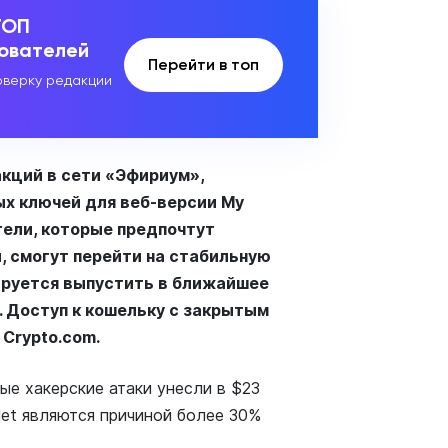
ТОП
зователей
Перейти в топ
верку редакции
акций в сети «Эфириум»,
ых ключей для веб-версии My
тели, которые предпочтут
 смогут перейти на стабильную
нируется выпустить в ближайшее
. Доступ к кошельку с закрытым
Crypto.com.
ые хакерские атаки унесли в $23
llet являются причиной более 30%