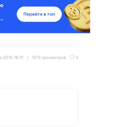
ию
Перейти в топ
 и
я 2018 18:31
/
1013 просмотров
4