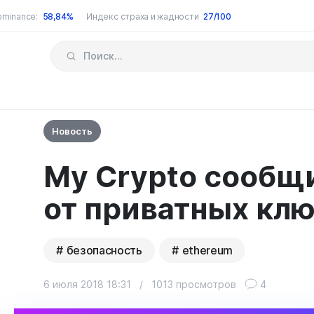
ominance:
58,84%
Индекс страха и жадности
27/100
Новость
My Crypto сообщи
от приватных кл
безопасность
ethereum
6 июля 2018 18:31
/
1013 просмотров
4