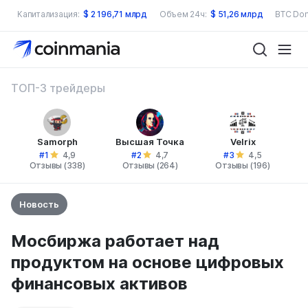
Капитализация:
$
2 196,71 млрд
Объем 24ч:
$
51,26 млрд
BTC Dom
ТОП-3 трейдеры
Samorph
Высшая Точка
Velrix
#1
#2
#3
4,9
4,7
4,5
Отзывы (338)
Отзывы (264)
Отзывы (196)
Новость
Мосбиржа работает над
продуктом на основе цифровых
финансовых активов