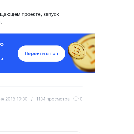
щающем проекте, запуск
.
ию
Перейти в топ
 и
ня 2018 10:30
/
1134 просмотра
0