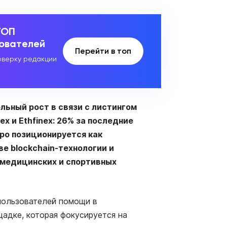
ТОП
зователей
Перейти в топ
верку редакции
льный рост в связи с листингом
x и Ethfinex: 26% за последние
mpo позиционируется как
е blockchain-технологии и
 медицинских и спортивных
пользователей помощи в
щадке, которая фокусируется на