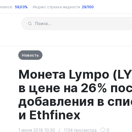
inance:
59,03%
Индекс страха и жадности
29/100
Новость
Монета Lympo (L
в цене на 26% по
добавления в спис
и Ethfinex
1 июня 2018 10:30
/
1134 просмотра
0