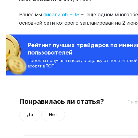
Ранее мы
писали об EOS
– еще одном многообе
основной сети которого запланирован на 2 июня
Рейтинг лучших трейдеров по мнен
пользователей
Проекты получили высокую оценку от посетителей
входят в ТОП
Понравилась ли статья?
1 ию
Да
Нет