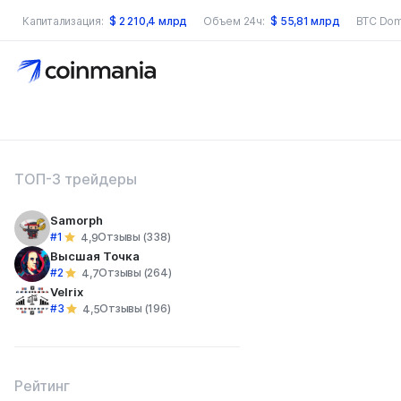
Капитализация:
$
2 210,4 млрд
Объем 24ч:
$
55,81 млрд
BTC Dom
оиск по сайту
ТОП-3 трейдеры
Samorph
#1
Отзывы (338)
4,9
Высшая Точка
#2
Отзывы (264)
4,7
Velrix
#3
Отзывы (196)
4,5
Рейтинг