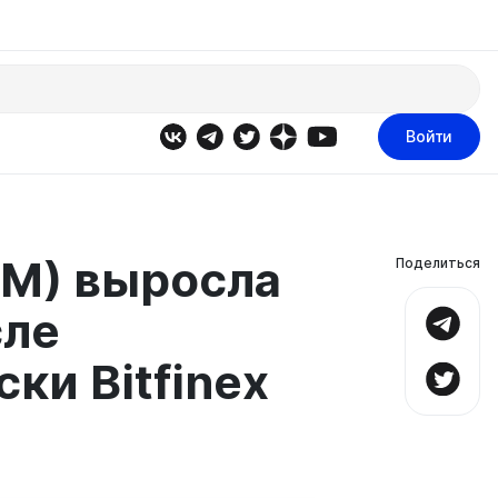
Войти
YM) выросла
Поделиться
сле
ки Bitfinex