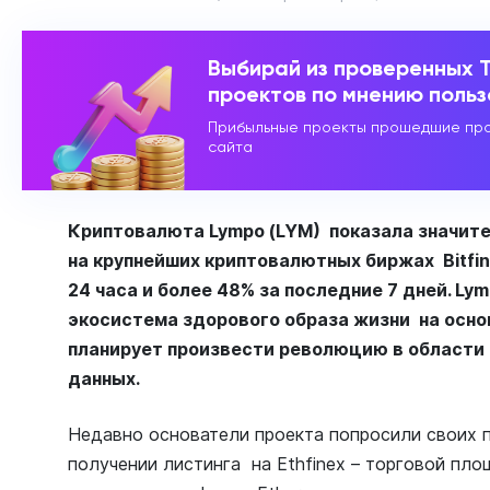
Выбирай из проверенных 
проектов по мнению поль
Прибыльные проекты прошедшие про
сайта
Криптовалюта Lympo (LYM) показала значите
на крупнейших криптовалютных биржах Bitfine
24 часа и более 48% за последние 7 дней. Ly
экосистема здорового образа жизни на основ
планирует произвести революцию в области
данных.
Недавно основатели проекта попросили своих 
получении листинга на Ethfinex – торговой пло