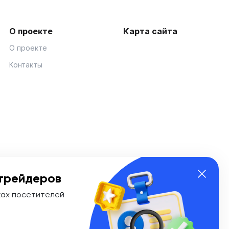
О проекте
Карта сайта
О проекте
Контакты
трейдеров
ках посетителей
ии Эл № ФС 77-74908 от «25» января 2019 г. Выдано