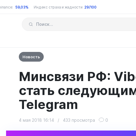
inance:
59,03%
Индекс страха и жадности
29/100
Новость
Минсвязи РФ: Vi
стать следующим
Telegram
4 мая 2018 16:14
/
433 просмотра
0