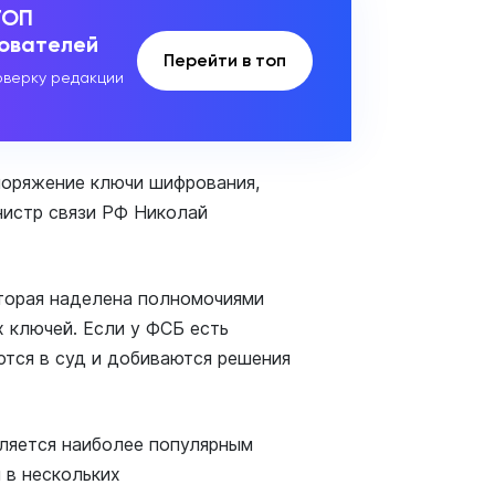
ТОП
зователей
Перейти в топ
верку редакции
поряжение ключи шифрования,
инистр связи РФ Николай
оторая наделена полномочиями
х ключей. Если у ФСБ есть
тся в суд и добиваются решения
ляется наиболее популярным
 в нескольких