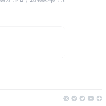
мая 2018 16:14
/
433 просмотра
0