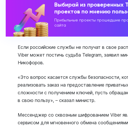
Выбирай из проверенных 
проектов по мнению поль
Прибыльные проекты прошедшие про
сайта
Если российские службы не получат в свое рас
Viber может постичь судьба Telegram, заявил м
Никофоров.
«Это вопрос касается службы безопасности, к
реализовать заказ на предоставление приватны
сложности с получением ключей, пусть обращаю
в свою пользу», – сказал министр.
Мессенджер со сквозным шифрованием Viber яв
сервисом для мгновенного обмена сообщениями