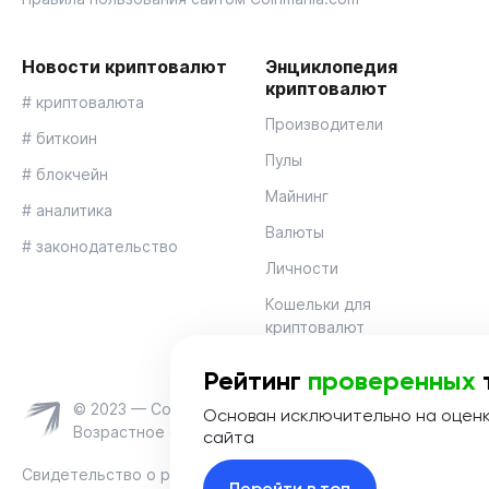
Новости криптовалют
Энциклопедия
криптовалют
# криптовалюта
Производители
# биткоин
Пулы
# блокчейн
Майнинг
# аналитика
Валюты
# законодательство
Личности
Кошельки для
криптовалют
Рейтинг
проверенных
© 2023 — Coinmania
Основан исключительно на оцен
Возрастное ограничение 16+
сайта
Свидетельство о регистрации средства массовой информац
Перейти в топ