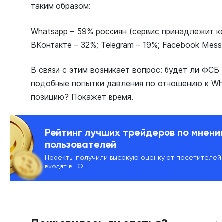
таким образом:
Whatsapp – 59% россиян (сервис принадлежит ко
ВКонтакте – 32%; Telegram – 19%; Facebook Mess
В связи с этим возникает вопрос: будет ли ФС
подобные попытки давления по отношению к Wh
позицию? Покажет время.
Рейтинг лучших трейдеров по мнен
пользователей
Проекты получили высокую оценку от посетителей
входят в ТОП