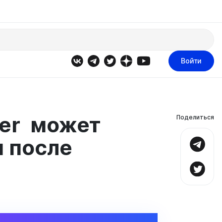
Войти
ber может
Поделиться
 после