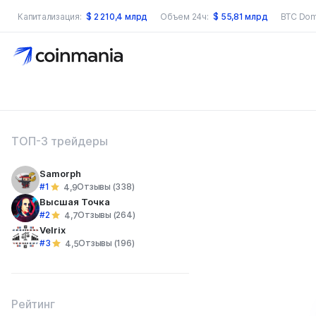
Капитализация:
$
2 210,4 млрд
Объем 24ч:
$
55,81 млрд
BTC Dom
оиск по сайту
ТОП-3 трейдеры
Samorph
#1
Отзывы (338)
4,9
Высшая Точка
#2
Отзывы (264)
4,7
Velrix
#3
Отзывы (196)
4,5
Рейтинг