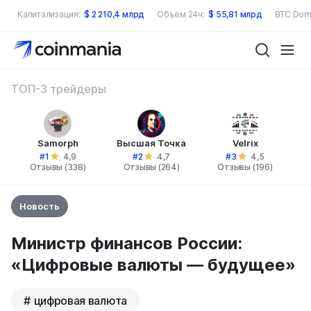
Капитализация:
$
2 210,4 млрд
Объем 24ч:
$
55,81 млрд
BTC Dom
ТОП-3 трейдеры
Samorph
Высшая Точка
Velrix
#1
#2
#3
4,9
4,7
4,5
Отзывы (338)
Отзывы (264)
Отзывы (196)
Новость
Министр финансов России:
«Цифровые валюты — будущее»
цифровая валюта