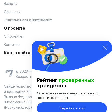
Валюты
Личности
Кошельки для криптовалют
О проекте
О проекте
Контакты
Карта сайта
© 2023 — Coinmania
Возрастное ограничение 16+
Рейтинг
проверенных
трейдеров
Свидетельство о регистрации средства массовой
информации Эл № ФС 77-74908 от «25» января 2019 г.
Основан исключительно на оценках
Выдано Федеральной службой по надзору в сфере связи,
посетителей сайта
информационных технологий и массовых коммуникаций
(Роскомнадзор)
Перейти в топ