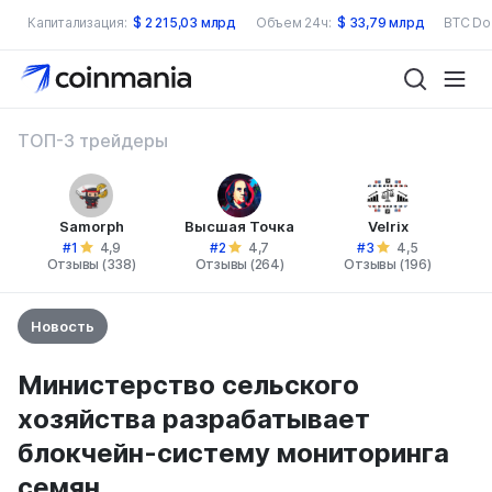
Капитализация:
$
2 215,03 млрд
Объем 24ч:
$
33,79 млрд
BTC Do
ТОП-3 трейдеры
Samorph
Высшая Точка
Velrix
#1
#2
#3
4,9
4,7
4,5
Отзывы (338)
Отзывы (264)
Отзывы (196)
Новость
Министерство сельского
хозяйства разрабатывает
блокчейн-систему мониторинга
семян