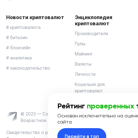
Новости криптовалют
Энциклопедия
криптовалют
# криптовалюта
Производители
# биткоин
Пулы
# блокчейн
Майнинг
# аналитика
Валюты
# законодательство
Личности
Кошельки для
криптовалют
Рейтинг
проверенных
© 2023 — Coinmania
Основан исключительно на оцен
Возрастное ограничение 16+
сайта
Свидетельство о регистрации средства массовой информац
Перейти в топ