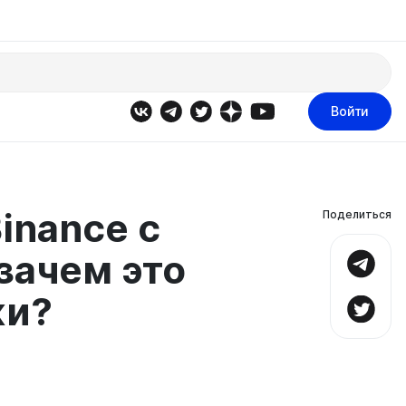
Войти
inance с
Поделиться
зачем это
жи?