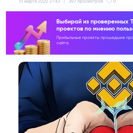
10 марта 2020 21:43
/
397 просмотров
0
Выбирай из проверенных 
проектов по мнению поль
Прибыльные проекты прошедшие про
сайта