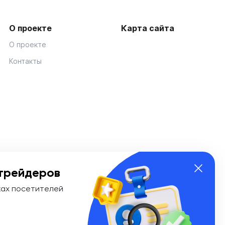
О проекте
Карта сайта
О проекте
Контакты
трейдеров
ках посетителей
ии Эл № ФС 77-74908 от «25» января 2019 г. Выдано