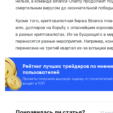
нельзя, а команда Binance Charity продолжит п
смертельным вирусом до окончательной побед
Кроме того, криптовалютная биржа Binance пла
млн. долларов на борьбу с опаснейшим корона
в разных криптовалютах. Из-за бушующего в ми
переносятся разные мероприятия. Например, кон
перенесена на третий квартал из-за вспышки ви
Рейтинг лучших трейдеров по мнен
пользователей
Проекты получили высокую оценку от посетителей
входят в ТОП
Понравилась ли статья?
10 март