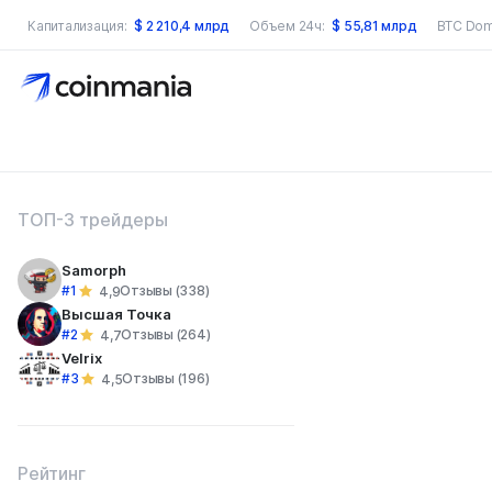
Капитализация:
$
2 210,4 млрд
Объем 24ч:
$
55,81 млрд
BTC Dom
оиск по сайту
ТОП-3 трейдеры
Samorph
#1
Отзывы (338)
4,9
Высшая Точка
#2
Отзывы (264)
4,7
Velrix
#3
Отзывы (196)
4,5
Рейтинг