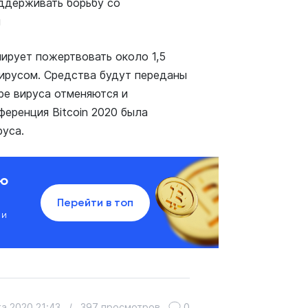
оддерживать борьбу со
ы
нирует пожертвовать около 1,5
вирусом. Средства будут переданы
ре вируса отменяются и
ференция Bitcoin 2020 была
руса.
ию
Перейти в топ
 и
а 2020 21:43
/
397 просмотров
0