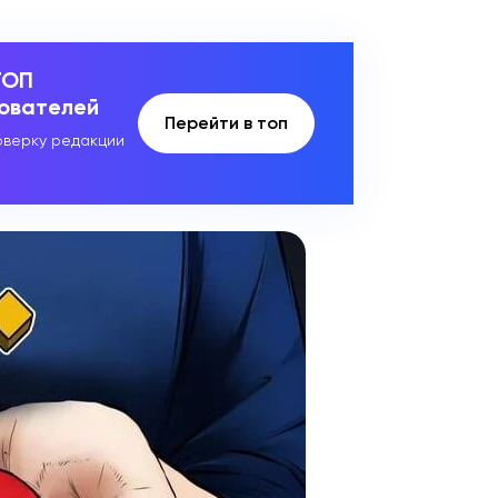
ТОП
зователей
Перейти в топ
верку редакции