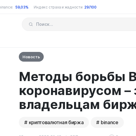
inance:
59,03%
Индекс страха и жадности
29/100
Новость
Методы борьбы B
коронавирусом – 
владельцам бир
криптовалютная биржа
binance