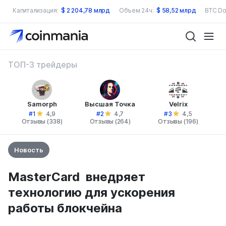
Капитализация:
$
2 204,78 млрд
Объем 24ч:
$
58,52 млрд
BTC Do
ТОП-3 трейдеры
Samorph
Высшая Точка
Velrix
#1
#2
#3
4,9
4,7
4,5
Отзывы (338)
Отзывы (264)
Отзывы (196)
Новость
MasterCard внедряет
технологию для ускорения
работы блокчейна