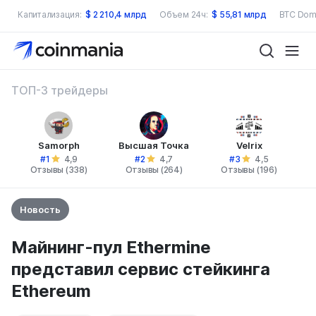
Капитализация:
$
2 210,4 млрд
Объем 24ч:
$
55,81 млрд
BTC Dom
ТОП-3 трейдеры
Samorph
Высшая Точка
Velrix
#1
#2
#3
4,9
4,7
4,5
Отзывы (338)
Отзывы (264)
Отзывы (196)
Новость
Майнинг-пул Ethermine
представил сервис стейкинга
Ethereum