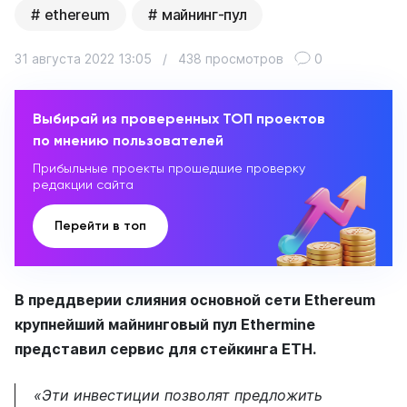
ethereum
майнинг-пул
31 августа 2022 13:05
/
438 просмотров
0
Выбирай из проверенных ТОП проектов
по мнению пользователей
Прибыльные проекты прошедшие проверку
редакции сайта
Перейти в топ
В преддверии слияния основной сети Ethereum
крупнейший майнинговый пул Ethermine
представил сервис для стейкинга ETH.
«Эти инвестиции позволят предложить