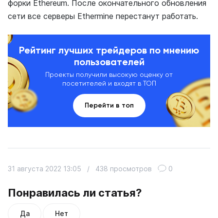
форки Ethereum. После окончательного обновления
сети все серверы Ethermine перестанут работать.
Рейтинг лучших трейдеров по мнению
пользователей
Проекты получили высокую оценку от
посетителей и входят в ТОП
Перейти в топ
31 августа 2022 13:05
/
438 просмотров
0
Понравилась ли статья?
Да
Нет