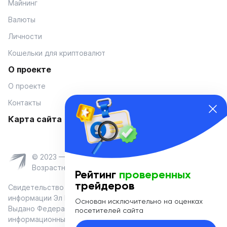
Майнинг
Валюты
Личности
Кошельки для криптовалют
О проекте
О проекте
Контакты
Карта сайта
© 2023 — Coinmania
Возрастное ограничение 16+
Рейтинг
проверенных
трейдеров
Свидетельство о регистрации средства массовой
информации Эл № ФС 77-74908 от «25» января 2019 г.
Основан исключительно на оценках
Выдано Федеральной службой по надзору в сфере связи,
посетителей сайта
информационных технологий и массовых коммуникаций