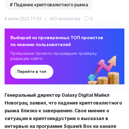
Падение криптовалютного рынка
8 июля 2022 17:03
/
453 просмотра
0
Выбирай из проверенных ТОП проектов
по мнению пользователей
Прибыльные проекты прошедшие проверку
редакции сайта
Перейти в топ
Генеральный директор Galaxy Digital Майкл
Новограц заявил, что падение криптовалютного
рынка
близко к завершению. Свое мнение о
ситуации в криптоиндустрии о высказал в
интервью на программе Squawk Box на канале