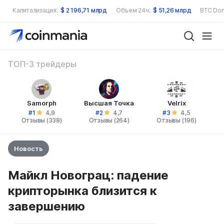
Капитализация:
$
2 196,71 млрд
Объем 24ч:
$
51,26 млрд
BTC Dom
ТОП-3 трейдеры
Samorph
Высшая Точка
Velrix
#1
#2
#3
4,9
4,7
4,5
Отзывы (338)
Отзывы (264)
Отзывы (196)
Новость
Майкл Новограц: падение
крипторынка близится к
завершению