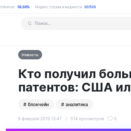
minance:
58,88%
Индекс страха и жадности
30/100
Новость
Кто получил бол
патентов: США ил
блокчейн
аналитика
8 февраля 2019 13:47
/
514 просмотров
0