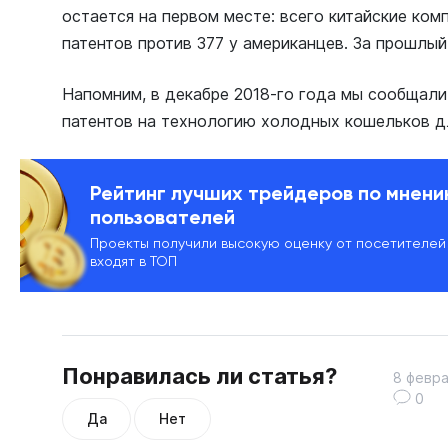
остается на первом месте: всего китайские ком
патентов против 377 у американцев. За прошлый
Напомним, в декабре 2018-го года мы сообщали
патентов на технологию холодных кошельков д
Рейтинг лучших трейдеров по мнен
пользователей
Проекты получили высокую оценку от посетителей
входят в ТОП
Понравилась ли статья?
8 февра
0
Да
Нет