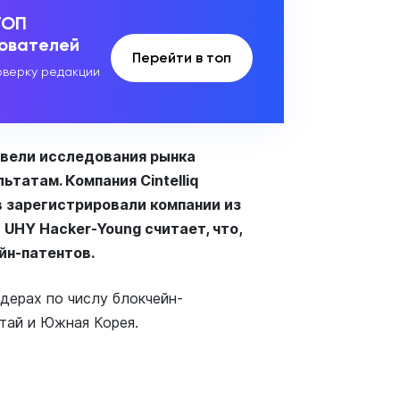
ТОП
зователей
Перейти в топ
верку редакции
овели исследования рынка
ьтатам. Компания Сintelliq
в зарегистрировали компании из
UHY Hacker-Young считает, что,
ейн-патентов.
дерах по числу блокчейн-
итай и Южная Корея.