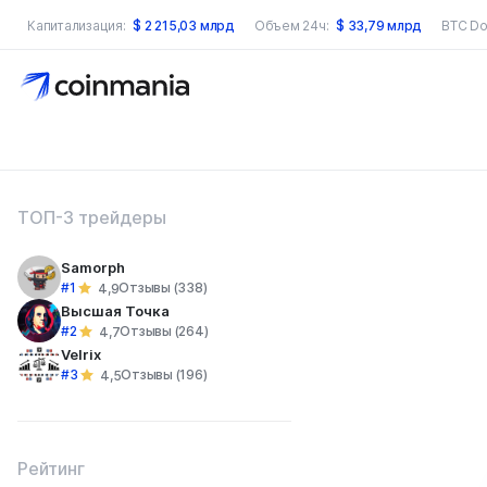
Капитализация:
$
2 215,03 млрд
Объем 24ч:
$
33,79 млрд
BTC Do
оиск по сайту
ТОП-3 трейдеры
Samorph
#1
Отзывы (338)
4,9
Высшая Точка
#2
Отзывы (264)
4,7
Velrix
#3
Отзывы (196)
4,5
Рейтинг