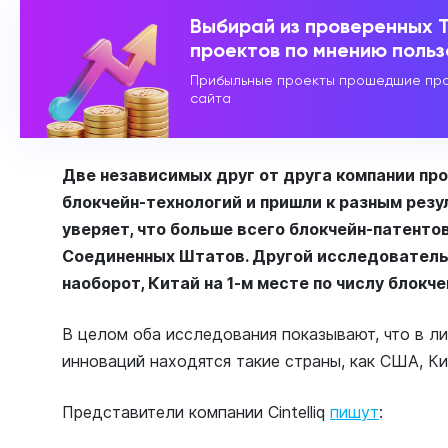
Выбирай из проверенных 
проектов по мнению поль
Прибыльные проекты прошедшие про
сайта
Две независимых друг от друга компании пр
блокчейн-технологий и пришли к разным резул
уверяет, что больше всего блокчейн-патенто
Соединенных Штатов. Другой исследователь 
наоборот, Китай на 1-м месте по числу блокч
В целом оба исследования показывают, что в ли
инноваций находятся такие страны, как США, К
Представители компании Сintelliq
пишут
: