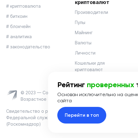
криптовалют
# криптовалюта
Производители
# биткоин
Пулы
# блокчейн
Майнинг
# аналитика
Валюты
# законодательство
Личности
Кошельки для
криптовалют
Рейтинг
проверенных
© 2023 — Coinmania
Основан исключительно на оцен
Возрастное ограничение 16+
сайта
Свидетельство о регистрации средства массовой информац
Перейти в топ
Федеральной службой по надзору в сфере связи, информац
(Роскомнадзор)