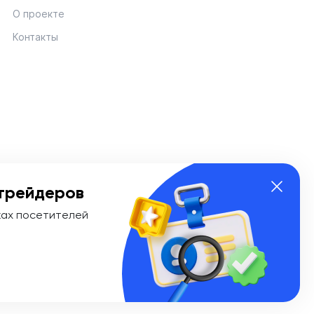
О проекте
Контакты
трейдеров
ках посетителей
ии Эл № ФС 77-74908 от «25» января 2019 г. Выдано
ионных технологий и массовых коммуникаций