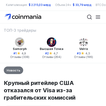
Капитализация:
$
2 215,03 млрд
Объем 24ч:
$
33,79 млрд
BTC Do
ТОП-3 трейдеры
Samorph
Высшая Точка
Velrix
#1
#2
#3
4,9
4,7
4,5
Отзывы (338)
Отзывы (264)
Отзывы (196)
Новость
Крупный ритейлер США
отказался от Visa из-за
грабительских комиссий