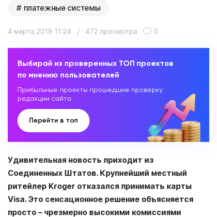
платежные системы
4 марта 2019 11:24
/
472 просмотра
0
Выбирай из проверенных ТОП проектов
по мнению пользователей
Прибыльные проекты прошедшие проверку
редакции сайта
Перейти в топ
Удивительная новость приходит из
Соединенных Штатов. Крупнейший местный
ритейлер Kroger отказался принимать карты
Visa. Это сенсационное решение объясняется
просто – чрезмерно высокими комиссиями