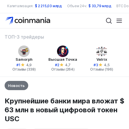
Капитализация:
$
2 215,03 млрд
Объем 24ч:
$
33,79 млрд
BTC Do
ТОП-3 трейдеры
Samorph
Высшая Точка
Velrix
#1
#2
#3
4,9
4,7
4,5
Отзывы (338)
Отзывы (264)
Отзывы (196)
Новость
Крупнейшие банки мира вложат $
63 млн в новый цифровой токен
USC