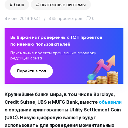
банк
платежные системы
4 июня 2019 10:41
/
445 просмотров
0
Выбирай из проверенных ТОП проектов
по мнению пользователей
Прибыльные проекты прошедшие проверку
редакции сайта
Перейти в топ
Крупнейшие банки мира, в том числе Barclays,
Credit Suisse, UBS и MUFG Bank, вместе
объявили
о создании криптовалюты Utility Settlement Coin
(USC). Новую цифровую валюту будут
использовать для проведения моментальных