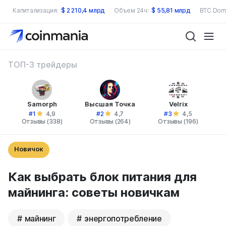
Капитализация:
$
2 210,4 млрд
Объем 24ч:
$
55,81 млрд
BTC Dom
ТОП-3 трейдеры
Samorph
Высшая Точка
Velrix
#1
#2
#3
4,9
4,7
4,5
Отзывы (338)
Отзывы (264)
Отзывы (196)
Новичок
Как выбрать блок питания для
майнинга: советы новичкам
майнинг
энергопотребление