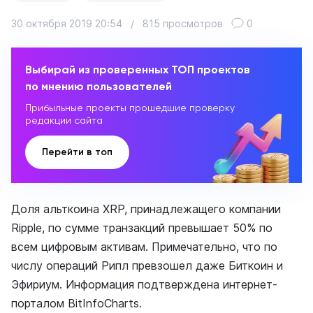
30 октября 2019 20:54
/
815 просмотров
0
Выбирай из проверенных ТОП проектов
по мнению пользователей
Прибыльные проекты прошедшие проверку
редакции сайта
Перейти в топ
Доля альткоина XRP, принадлежащего компании
Ripple, по сумме транзакций превышает 50% по
всем цифровым активам. Примечательно, что по
числу операций Рипл превзошел даже Биткоин и
Эфириум. Информация подтверждена интернет-
порталом BitInfoCharts.