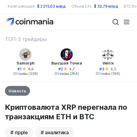
Капитализация:
$
2 215,03 млрд
Объем 24ч:
$
33,79 млрд
BTC Do
ТОП-3 трейдеры
Samorph
Высшая Точка
Velrix
#1
#2
#3
4,9
4,7
4,5
Отзывы (338)
Отзывы (264)
Отзывы (196)
Новость
Криптовалюта XRP перегнала по
транзакциям ETH и BTC
ripple
аналитика