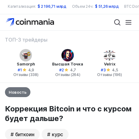
Капитализация:
$
2 196,71 млрд
Объем 24ч:
$
51,26 млрд
BTC Dom
ТОП-3 трейдеры
Samorph
Высшая Точка
Velrix
#1
#2
#3
4,9
4,7
4,5
Отзывы (338)
Отзывы (264)
Отзывы (196)
Новость
Коррекция Bitcoin и что с курсом
будет дальше?
биткоин
курс