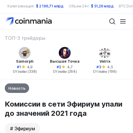
Капитализация:
$
2 196,71 млрд
Объем 24ч:
$
51,26 млрд
BTC Dom
ТОП-3 трейдеры
Samorph
Высшая Точка
Velrix
#1
#2
#3
4,9
4,7
4,5
Отзывы (338)
Отзывы (264)
Отзывы (196)
Новость
Комиссии в сети Эфириум упали
до значений 2021 года
Эфириум