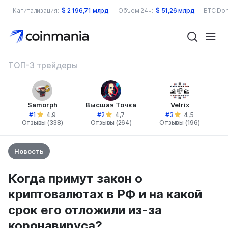
Капитализация:
$
2 196,71 млрд
Объем 24ч:
$
51,26 млрд
BTC Dom
ТОП-3 трейдеры
Samorph
Высшая Точка
Velrix
#1
#2
#3
4,9
4,7
4,5
Отзывы (338)
Отзывы (264)
Отзывы (196)
Новость
Когда примут закон о
криптовалютах в РФ и на какой
срок его отложили из-за
коронавируса?