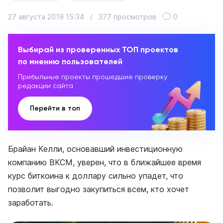
27 августа 2019 15:34
/
377 просмотров
0
Выбирай из проверенных ТОП проектов
по мнению пользователей
Прибыльные проекты прошедшие проверку
редакции сайта
Перейти в топ
Брайан Келли, основавший инвестиционную
компанию BKCM, уверен, что в ближайшее время
курс биткоина к доллару сильно упадет, что
позволит выгодно закупиться всем, кто хочет
заработать.