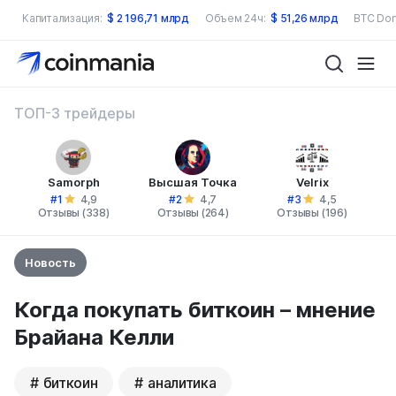
Капитализация:
$
2 196,71 млрд
Объем 24ч:
$
51,26 млрд
BTC Dom
ТОП-3 трейдеры
Samorph
Высшая Точка
Velrix
#1
#2
#3
4,9
4,7
4,5
Отзывы (338)
Отзывы (264)
Отзывы (196)
Новость
Когда покупать биткоин – мнение
Брайана Келли
биткоин
аналитика