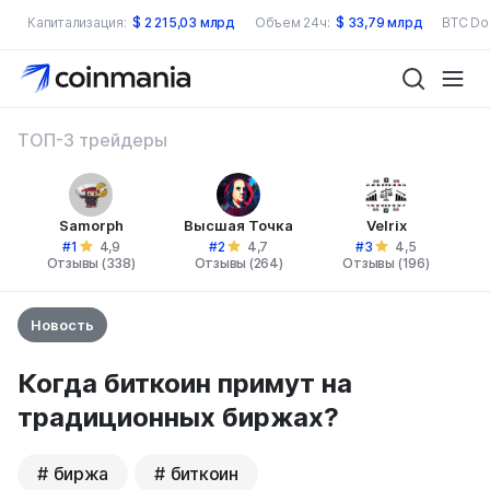
Капитализация:
$
2 215,03 млрд
Объем 24ч:
$
33,79 млрд
BTC Do
ТОП-3 трейдеры
Samorph
Высшая Точка
Velrix
#1
#2
#3
4,9
4,7
4,5
Отзывы (338)
Отзывы (264)
Отзывы (196)
Новость
Когда биткоин примут на
традиционных биржах?
биржа
биткоин