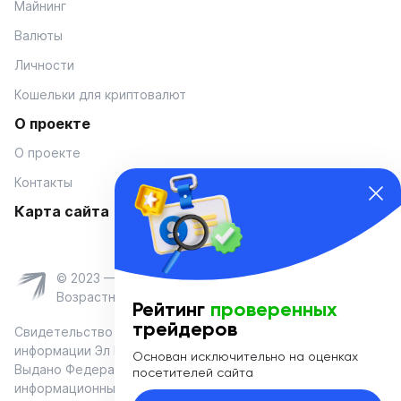
Майнинг
Валюты
Личности
Кошельки для криптовалют
О проекте
О проекте
Контакты
Карта сайта
© 2023 — Coinmania
Возрастное ограничение 16+
Рейтинг
проверенных
трейдеров
Свидетельство о регистрации средства массовой
информации Эл № ФС 77-74908 от «25» января 2019 г.
Основан исключительно на оценках
Выдано Федеральной службой по надзору в сфере связи,
посетителей сайта
информационных технологий и массовых коммуникаций