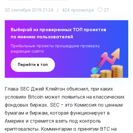
20 сентября 2019 21:24
/
424 просмотра
27
Выбирай из проверенных ТОП проектов
по мнению пользователей
Прибыльные проекты прошедшие проверку
редакции сайта
Перейти в топ
Глава SEC Джей Клейтон объяснил, при каких
условиях Bitcoin может появиться на классических
фондовых биржах. SEC – это Комиссия по ценным
бумагам и биржам, которая функционирует в
Америке и стремится взять под контроль
криптовалюты. Комментарии о принятии BTC на