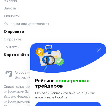
Майнинг
Валюты
Личности
Кошельки для криптовалют
О проекте
О проекте
Контакты
Карта сайта
© 2023 — Coinmania
Возрастное ограничение 16+
Рейтинг
проверенных
трейдеров
Свидетельство о регистрации средства массовой
информации Эл № ФС 77-74908 от «25» января 2019 г.
Основан исключительно на оценках
Выдано Федеральной службой по надзору в сфере связи,
посетителей сайта
информационных технологий и массовых коммуникаций