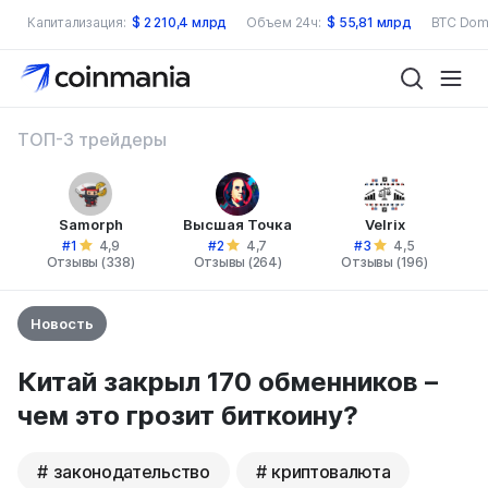
Капитализация:
$
2 210,4 млрд
Объем 24ч:
$
55,81 млрд
BTC Dom
ТОП-3 трейдеры
Samorph
Высшая Точка
Velrix
#1
#2
#3
4,9
4,7
4,5
Отзывы (338)
Отзывы (264)
Отзывы (196)
Новость
Китай закрыл 170 обменников –
чем это грозит биткоину?
законодательство
криптовалюта